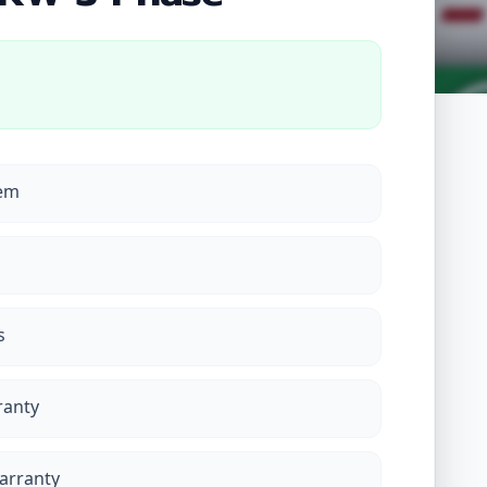
tem
s
ranty
Warranty